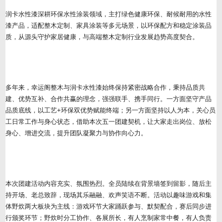
润卡水性漆深耕环保水性涂装领域，主打绿色健康环保、耐候耐用的水性
漆产品，适配整木定制、家具涂装等多元场景，以环保配方和稳定涂装品
质，从源头守护家居健康，与高端整木定制行业发展趋势高度契合。
多年来，幸运阁整木与润卡水性漆始终保持紧密战略合作，秉持品质共
建、优势互补、合作共赢的理念，强强联手、携手同行。一方面坚守产品
品质底线，以工艺+环保双优势赋能终端；另一方面坚持以人为本，关心员
工日常工作与身心状态，借助本次五一团建契机，让大家走出岗位、放松
身心、增进交流，提升团队凝聚力与协作向心力。
本次团建活动内容充实、氛围热烈。全员陆续在背景墙签到留影，随后主
持开场、老总致辞，现场其乐融融、欢声笑语不断。活动以趣味游戏和集
体野炊两大板块为主线：游戏环节大家踊跃参与、默契配合，赛后同步进
行颁奖环节；野炊时分工协作、各展所长，有人烹制家常中餐，有人负责