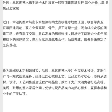
导读：幸运阁整木携手润卡水性漆五一联谊团建圆满举行 深化合作共赢 共
筑品质家居
近日，幸运阁整木与润卡水性漆相约太湖杨桂珍螃蟹庄园，联合举办五一
联谊团建活动。双方企业高层、骨干、员工齐聚一堂，既有轻松欢乐的团
建互动，也有深度交流、共话发展的思想碰撞，既增进了两家企业多年深
耕结下的深厚情谊，也为后续深度战略合作、品质共建、服务升级奠定了
坚实基础。
作为高端整木定制领域实力品牌，幸运阁整木专注全屋整木设计、定制生
产与一站式落地服务，始终以匠心把控工艺、以品质坚守初心，坚持从选
材、设计、工艺到售后全流程严格品控，致力于为广大消费者打造高端、
美观、耐用的整木家居空间，凭借过硬产品实力与贴心服务，赢得市场和
业主的广泛认可。