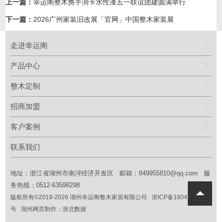
上一篇：
幸运阁整木携手润卡水性漆五一联谊团建圆满举行
下一篇：
2026广州家装旧改展「官网」中国整木家装展
走进幸运阁
产品中心
整木定制
招商加盟
客户案例
联系我们
地址：浙江省湖州市南浔经济开发区 邮箱：
849955810@qq.com
服
务热线：0512-63598298
版权所有©2018
-2026
湖州幸运阁整木家居有限公司
浙ICP备18047016
号
湖州网页制作：
浙北数据