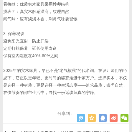
看接缝：优质实木家具采用榫卯结构
摸表面：真实木触感温润，纹理自然
闻气味：应有淡淡木香，刺鼻气味要警惕
3. 保养秘诀
避免阳光直射，防止开裂
定期打蜡保养，延长使用寿命
保持室内湿度在40%-60%之间
2025年的实木家具，早已不是"老气横秋"的代名词。在设计师们的巧
思下，它正以更年轻、更时尚的姿态走进千家万户。选择实木，不仅
是选择一种材质，更是选择一种生活态度——追求品质，崇尚自然，
在快节奏的都市生活中，寻找一份返璞归真的宁静。
分享到：