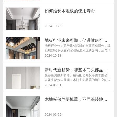
有不少人都会问复合地板是木地板吗的问题，虽
然说...
如何延长木地板的使用寿命
2024-10-25
地板行业未来可期，促进健康可持续发展
地板行业作为家居建材领域的重要组成部分，其
发展趋势不仅受到宏观经济环境的影响，还与消
费者需求、技术创新、环保政策等多方面因素密
2024-10-18
切相关。本文将从市场需求、技术创新、绿色环
保、...
新时代新趋势，哪些木门头部品牌正在引领行业加速变革？
受存量房翻新装修、精装配套升级等需求推动，
以及头部效应显现，木门主力品牌的增长空间依
然较大。 而在这些头部品牌的带动之下，木门行
2024-06-31
业也正进入新阶段。与此同时，一些新趋势悄
然...
木地板保养要慎重：不同涂装地板用对应的保养产品
2024-06-25