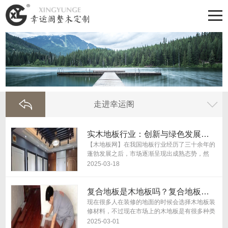
走进幸运阁
实木地板行业：创新与绿色发展成未来趋势
【木地板网】在我国地板行业经历了三十余年的
蓬勃发展之后，市场逐渐呈现出成熟态势，然
而“大而不强”的问题依然存在。业内人士普遍认
2025-03-18
为，在存量房时代背景下，地板市场同质化严
重，未...
复合地板是木地板吗？复合地板好不好？
现在很多人在装修的地面的时候会选择木地板装
修材料，不过现在市场上的木地板是有很多种类
型，不少的业主在购买的时候会看到复合地板，
2025-03-01