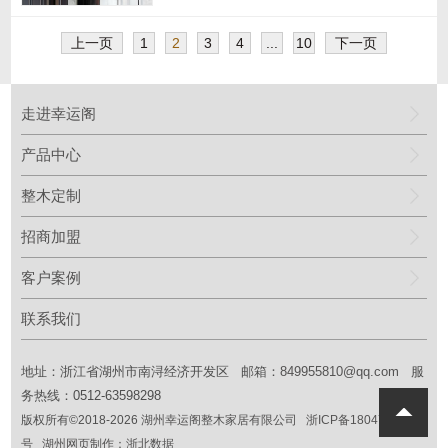
上一页
1
2
3
4
...
10
下一页
走进幸运阁
产品中心
整木定制
招商加盟
客户案例
联系我们
地址：浙江省湖州市南浔经济开发区 邮箱：
849955810@qq.com
服
务热线：0512-63598298
版权所有©2018
-2026
湖州幸运阁整木家居有限公司
浙ICP备18047016
号
湖州网页制作：
浙北数据